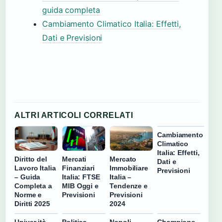
guida completa
Cambiamento Climatico Italia: Effetti,
Dati e Previsioni
ALTRI ARTICOLI CORRELATI
Cambiamento
Climatico
Italia: Effetti,
Diritto del
Mercati
Mercato
Dati e
Lavoro Italia
Finanziari
Immobiliare
Previsioni
– Guida
Italia: FTSE
Italia –
Completa a
MIB Oggi e
Tendenze e
Norme e
Previsioni
Previsioni
Diritti 2025
2024