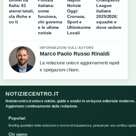
Univer ità
Politica
Napoli
Champions
Italia: 61
italiana:
Notizie
League
atenei tatali,
come
Oggi:
italiane
cla ifiche e
funziona,
Cronaca,
2025/2026:
co ti
chi governa
Sport e
squadre e
e le ultime
Ultimissime
dove vedere
notizie
Locali
INFORMAZIONI SULL'AUTORE
Marco Paolo Russo Rinaldi
La redazione unisce aggiornamenti rapidi
e spiegazioni chiare.
NOTIZIECENTRO.IT
Notiziecentro.it unisce notizie, guide e analisi in un layout editoriale moderno.
Aggiornato continuamente dalla redazione.
Popolari
Briefing quotidiani della redazione e risorse di trasparenza, pensati per una verifica rapid
Chi siamo