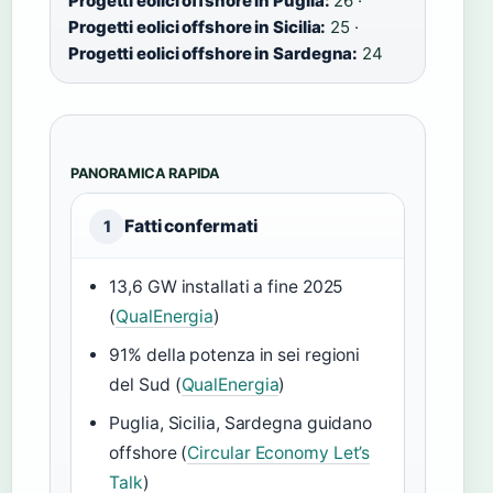
Progetti eolici offshore in Puglia:
26 ·
Progetti eolici offshore in Sicilia:
25 ·
Progetti eolici offshore in Sardegna:
24
PANORAMICA RAPIDA
Fatti confermati
1
13,6 GW installati a fine 2025
(
QualEnergia
)
91% della potenza in sei regioni
del Sud (
QualEnergia
)
Puglia, Sicilia, Sardegna guidano
offshore (
Circular Economy Let’s
Talk
)