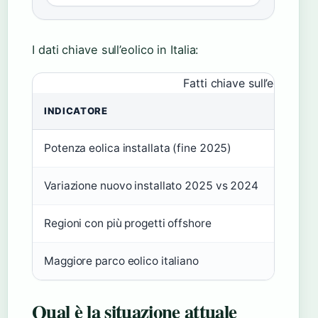
I dati chiave sull’eolico in Italia:
Fatti chiave sull’eolico in I
INDICATORE
VALOR
Potenza eolica installata (fine 2025)
13,6 
Variazione nuovo installato 2025 vs 2024
-8%
Regioni con più progetti offshore
Puglia 
Maggiore parco eolico italiano
In Sar
Qual è la situazione attuale