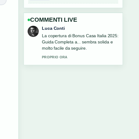
COMMENTI LIVE
Andrea Greco
Ottimo lavoro di verifica intorno a
Basket Italia: partite, classifica, risultati
e Nazionale.... Piu testate dovrebbero
scrivere cosi.
3 MIN FA