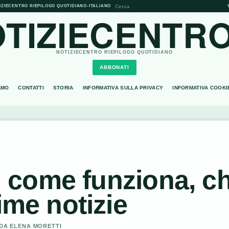
IZIECENTRO RIEPILOGO QUOTIDIANO
•
ITALIANO
TIZIECENTRO
NOTIZIECENTRO RIEPILOGO QUOTIDIANO
ABBONATI
AMO
CONTATTI
STORIA
INFORMATIVA SULLA PRIVACY
INFORMATIVA COOKI
a: come funziona, ch
ime notizie
 DA ELENA MORETTI