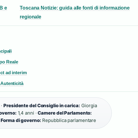
IB e
Toscana Notizie: guida alle fonti di informazione
regionale
ncipali
mpo Reale
 ct ad interim
 Autenticità
 ·
Presidente del Consiglio in carica:
Giorgia
overno:
1,4 anni ·
Camere del Parlamento:
·
Forma di governo:
Repubblica parlamentare