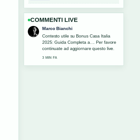
COMMENTI LIVE
Elena Ricci
La copertura di Basket Italia: partite,
classifica, risultati e Nazionale...
sembra solida e molto facile da seguire.
5 MIN FA