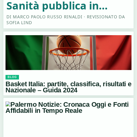
geografia
fondi, ricercatori,
Sanità pubblica in
invenzioni
Italia: guida aggiornata
DI MARCO PAOLO RUSSO RINALDI · REVISIONATO DA
SOFIA LIND
al SSN
BLOG
Basket Italia: partite, classifica, risultati e
Nazionale – Guida 2024