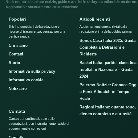
Notiziecentro.it unisce notizie, guide e analisi in un layout editoriale moderno.
Aggiornato continuamente dalla redazione.
Popolari
Articoli recenti
Briefing quotidiani della redazione e
Aggiornamenti urgenti rivisti dalla
risorse di trasparenza, pensati per una
redazione prima della pubblicazione.
verifica rapida.
Bonus Casa Italia 2025: Guida
Chi siamo
Completa a Detrazioni e
Contatti
Richieste
Storia
Basket Italia: partite, classifica,
risultati e Nazionale – Guida
Informativa sulla privacy
2024
Informativa cookie
Palermo Notizie: Cronaca Oggi
Notiziario
e Fonti Affidabili in Tempo
Reale
Regioni italiane: quante sono,
Contatti
elenco completo e curiosità
Canale contatti focalizzato sulle
segnalazioni, con instradamento rapido di
suggerimenti e correzioni.
Contatti