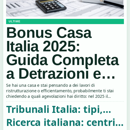
ULTIME
Bonus Casa
Italia 2025:
Guida Completa
a Detrazioni e
Richieste
Se hai una casa e stai pensando a dei lavori di
ristrutturazione o efficientamento, probabilmente ti stai
chiedendo a quali agevolazioni hai diritto: nel 2025 il
panorama dei bonus edilizi è ancora ricco, con…
Tribunali Italia: tipi,
numero, classifiche e
Ricerca italiana: centri,