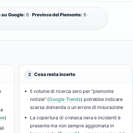
e su Google:
8 ·
Province del Piemonte:
8 ·
Cosa resta incerto
2
e
Il volume di ricerca zero per “piemonte
notizie” (
Google Trends
) potrebbe indicare
scarsa domanda o un errore di misurazione
ca
le
)
La copertura di cronaca nera e incidenti è
presente ma non sempre aggiornata in
li