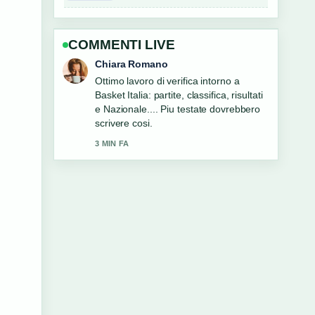
COMMENTI LIVE
Luca Conti
Ottima analisi di Palermo Notizie:
Cronaca Oggi e Fonti Affidabili.... E la
sintesi piu chiara che abbia visto oggi.
5 MIN FA