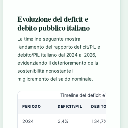
Evoluzione del deficit e
debito pubblico italiano
La timeline seguente mostra
l’andamento del rapporto deficit/PIL e
debito/PIL italiano dal 2024 al 2026,
evidenziando il deterioramento della
sostenibilità nonostante il
miglioramento del saldo nominale.
Timeline del deficit e debito pu
PERIODO
DEFICIT/PIL
DEBITO/PIL
N
2024
3,4%
134,7%
It