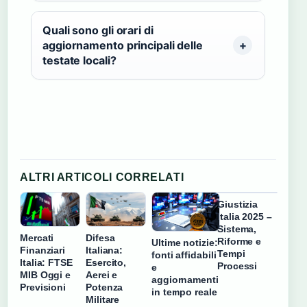
Quali sono gli orari di
aggiornamento principali delle
testate locali?
ALTRI ARTICOLI CORRELATI
Giustizia
Italia 2025 –
Sistema,
Mercati
Difesa
Riforme e
Ultime notizie:
Finanziari
Italiana:
Tempi
fonti affidabili
Italia: FTSE
Esercito,
Processi
e
MIB Oggi e
Aerei e
aggiornamenti
Previsioni
Potenza
in tempo reale
Militare