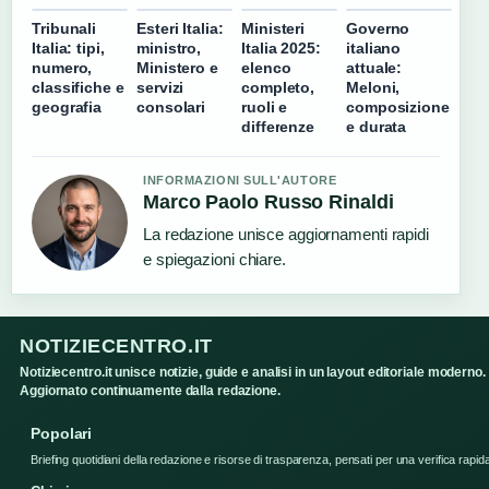
Tribunali
Esteri Italia:
Ministeri
Governo
Italia: tipi,
ministro,
Italia 2025:
italiano
numero,
Ministero e
elenco
attuale:
classifiche e
servizi
completo,
Meloni,
geografia
consolari
ruoli e
composizione
differenze
e durata
INFORMAZIONI SULL'AUTORE
Marco Paolo Russo Rinaldi
La redazione unisce aggiornamenti rapidi
e spiegazioni chiare.
NOTIZIECENTRO.IT
Notiziecentro.it unisce notizie, guide e analisi in un layout editoriale moderno.
Aggiornato continuamente dalla redazione.
Popolari
Briefing quotidiani della redazione e risorse di trasparenza, pensati per una verifica rapid