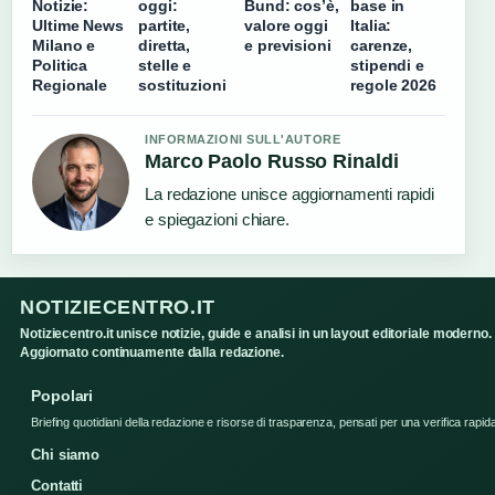
Notizie:
oggi:
Bund: cos’è,
base in
Ultime News
partite,
valore oggi
Italia:
Milano e
diretta,
e previsioni
carenze,
Politica
stelle e
stipendi e
Regionale
sostituzioni
regole 2026
INFORMAZIONI SULL'AUTORE
Marco Paolo Russo Rinaldi
La redazione unisce aggiornamenti rapidi
e spiegazioni chiare.
NOTIZIECENTRO.IT
Notiziecentro.it unisce notizie, guide e analisi in un layout editoriale moderno.
Aggiornato continuamente dalla redazione.
Popolari
Briefing quotidiani della redazione e risorse di trasparenza, pensati per una verifica rapid
Chi siamo
Contatti