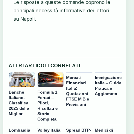
Le risposte a queste domande coprono le
principali necessità informative dei lettori
su Napoli.
ALTRI ARTICOLI CORRELATI
Mercati
Immigrazione
Finanziari
Italia – Guida
Italia:
Pratica e
Banche
Formula 1
Quotazioni
Aggiornata
Italiane:
Ferrari –
FTSE MIB e
Classifica
Piloti,
Previsioni
2025 delle
Risultati e
Migliori
Storia
Completa
Lombardia
Volley Italia
Spread BTP-
Medici di