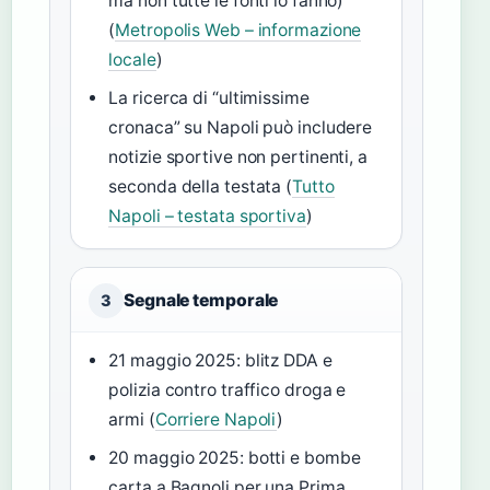
ma non tutte le fonti lo fanno)
(
Metropolis Web – informazione
locale
)
La ricerca di “ultimissime
cronaca” su Napoli può includere
notizie sportive non pertinenti, a
seconda della testata (
Tutto
Napoli – testata sportiva
)
Segnale temporale
3
21 maggio 2025: blitz DDA e
polizia contro traffico droga e
armi (
Corriere Napoli
)
20 maggio 2025: botti e bombe
carta a Bagnoli per una Prima