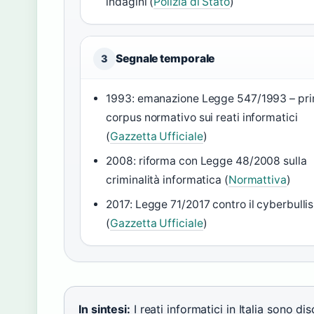
indagini (
Polizia di Stato
)
Segnale temporale
3
1993: emanazione Legge 547/1993 – pr
corpus normativo sui reati informatici
(
Gazzetta Ufficiale
)
2008: riforma con Legge 48/2008 sulla
criminalità informatica (
Normattiva
)
2017: Legge 71/2017 contro il cyberbulli
(
Gazzetta Ufficiale
)
In sintesi:
I reati informatici in Italia sono d