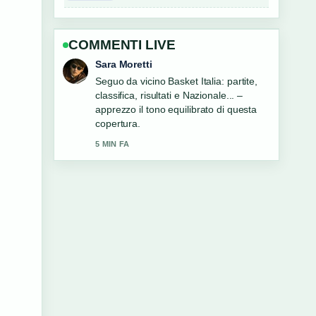
COMMENTI LIVE
Giulia Rossi
Contesto utile su Palermo Notizie:
Cronaca Oggi e Fonti Affidabili.... Per
favore continuate ad aggiornare questo
live.
7 MIN FA