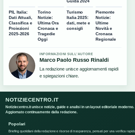
Guida 2024
PIL Italia:
Torino
Turismo
Piemonte
Dati Attuali,
Notizie:
Italia 2025:
Notizie:
Classifica e
Ultima Ora
dati, mete e
Ultime
Proiezioni
Cronaca e
consigli
Novità e
2025-2026
Tragedie
Cronaca
Oggi
Regionale
INFORMAZIONI SULL'AUTORE
Marco Paolo Russo Rinaldi
La redazione unisce aggiornamenti rapidi
e spiegazioni chiare.
NOTIZIECENTRO.IT
Notiziecentro.it unisce notizie, guide e analisi in un layout editoriale moderno.
Aggiornato continuamente dalla redazione.
Popolari
Briefing quotidiani della redazione e risorse di trasparenza, pensati per una verifica rapid