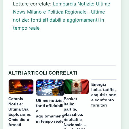
Letture correlate:
Lombardia Notizie: Ultime
News Milano e Politica Regionale
·
Ultime
notizie: fonti affidabili e aggiornamenti in
tempo reale
ALTRI ARTICOLI CORRELATI
Energia
Italia: tariffe,
acquisizione
Catania
Basket
e confronto
Ultime notizie:
Notizie:
Italia:
fornitori
fonti affidabili
Ultima Ora
partite,
e
Esplosione,
classifica,
aggiornamenti
Omicidio e
risultati e
in tempo reale
Arresti
Nazionale –