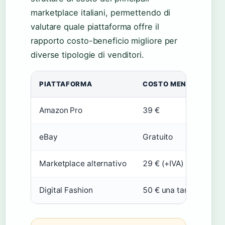
marketplace italiani, permettendo di
valutare quale piattaforma offre il
rapporto costo-beneficio migliore per
diverse tipologie di venditori.
PIATTAFORMA
COSTO MENSILE
C
Amazon Pro
39 €
5
eBay
Gratuito
1
Marketplace alternativo
29 € (+IVA)
5
Digital Fashion
50 € una tantum
1