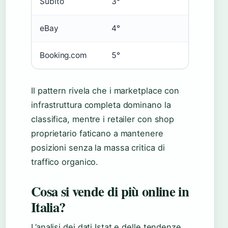
Subito
3°
+1 po
eBay
4°
-1 pos
Booking.com
5°
Stabil
Il pattern rivela che i marketplace con
infrastruttura completa dominano la
classifica, mentre i retailer con shop
proprietario faticano a mantenere
posizioni senza la massa critica di
traffico organico.
Cosa si vende di più online in
Italia?
L’analisi dei dati Istat e delle tendenze