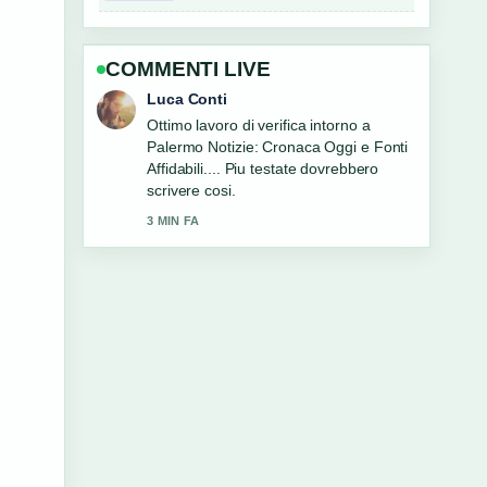
COMMENTI LIVE
Andrea Greco
Ottima analisi di Bonus Casa Italia
2025: Guida Completa a.... E la sintesi
piu chiara che abbia visto oggi.
5 MIN FA