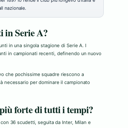
el 1897 lo rende il club più longevo d’Italia e
ll nazionale.
i in Serie A?
unti in una singola stagione di Serie A. I
unti in campionati recenti, definendo un nuovo
tivo che pochissime squadre riescono a
rità necessario per dominare il campionato
iù forte di tutti i tempi?
a con 36 scudetti, seguita da Inter, Milan e