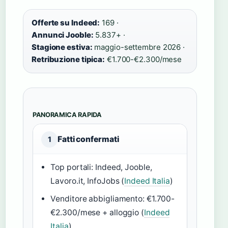
Offerte su Indeed:
169 ·
Annunci Jooble:
5.837+ ·
Stagione estiva:
maggio-settembre 2026 ·
Retribuzione tipica:
€1.700-€2.300/mese
PANORAMICA RAPIDA
Fatti confermati
1
Top portali: Indeed, Jooble,
Lavoro.it, InfoJobs (
Indeed Italia
)
Venditore abbigliamento: €1.700-
€2.300/mese + alloggio (
Indeed
Italia
)