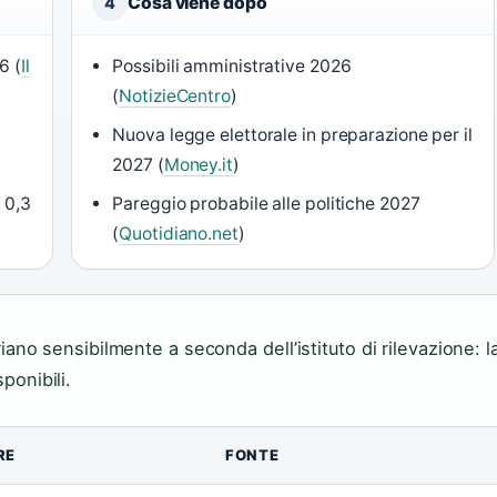
Cosa viene dopo
4
6 (
Il
Possibili amministrative 2026
(
NotizieCentro
)
Nuova legge elettorale in preparazione per il
2027 (
Money.it
)
r 0,3
Pareggio probabile alle politiche 2027
(
Quotidiano.net
)
ariano sensibilmente a seconda dell’istituto di rilevazione: l
ponibili.
RE
FONTE