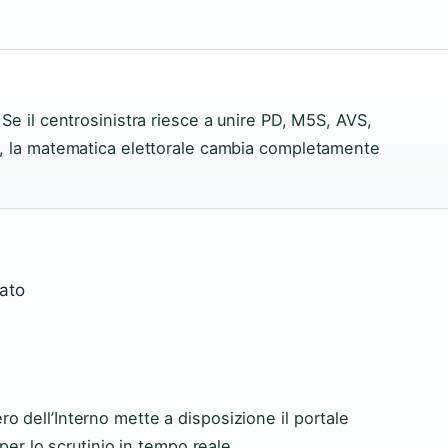
 Se il centrosinistra riesce a unire PD, M5S, AVS,
lo, la matematica elettorale cambia completamente
ato
stero dell’Interno mette a disposizione il portale
per lo scrutinio in tempo reale.