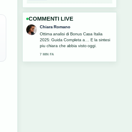
COMMENTI LIVE
Luca Conti
Seguo da vicino Basket Italia: partite,
classifica, risultati e Nazionale... –
apprezzo il tono equilibrato di questa
copertura.
9 MIN FA